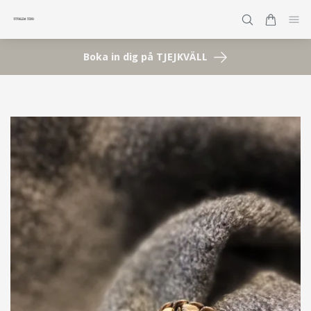
Boka in dig på TJEJKVÄLL