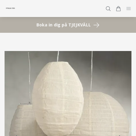
Boka in dig på TJEJKVÄLL