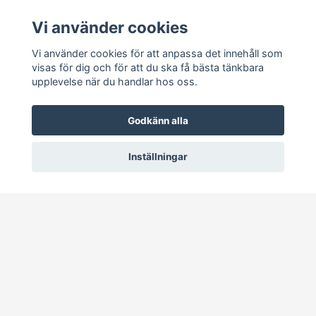
Vi använder cookies
Köpvillkor
Kontakt
Vi använder cookies för att anpassa det innehåll som
Om mig
visas för dig och för att du ska få bästa tänkbara
upplevelse när du handlar hos oss.
Sociala medier
Godkänn alla
Inställningar
© 2026 UTVALDA TING