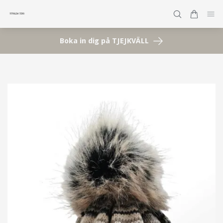
Boka in dig på TJEJKVÄLL