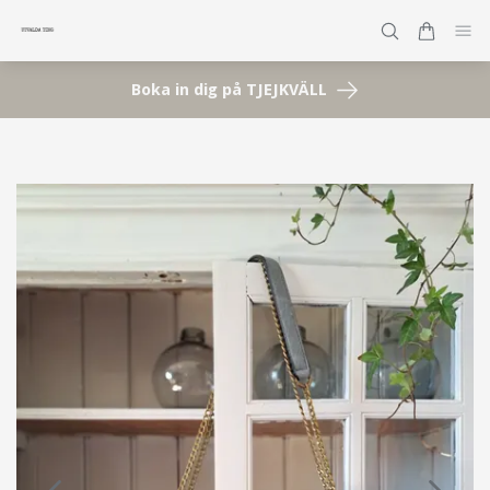
Boka in dig på TJEJKVÄLL