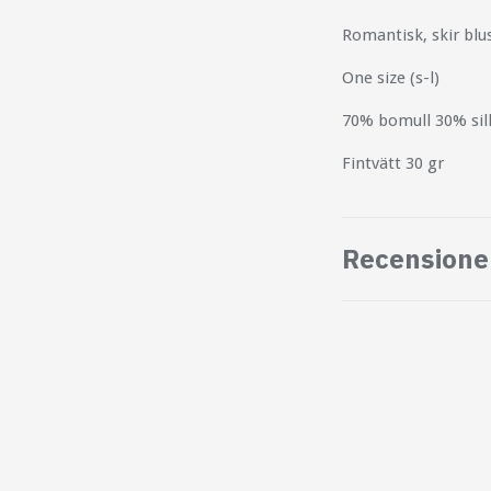
Romantisk, skir blu
One size (s-l)
70% bomull 30% sil
Fintvätt 30 gr
Recensione