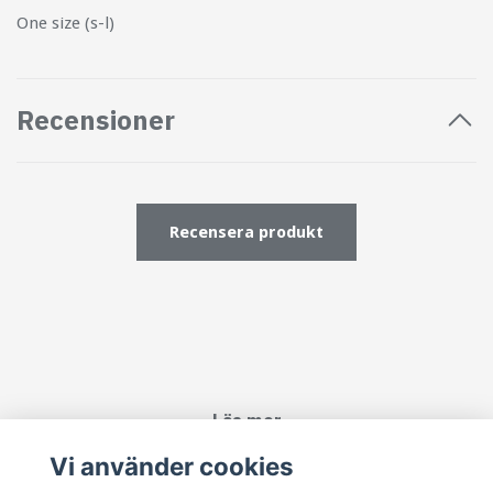
One size (s-l)
Recensioner
Recensera produkt
Läs mer
Vi använder cookies
Köpvillkor