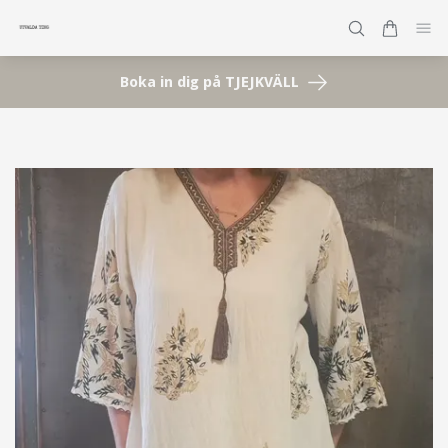
Boka in dig på TJEJKVÄLL