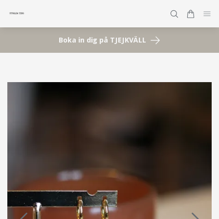
Boka in dig på TJEJKVÄLL