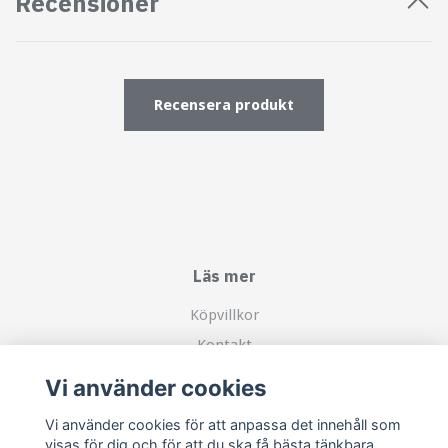
Recensioner
Recensera produkt
Läs mer
Köpvillkor
Kontakt
Om mig
Vi använder cookies
Vi använder cookies för att anpassa det innehåll som
Sociala medier
visas för dig och för att du ska få bästa tänkbara